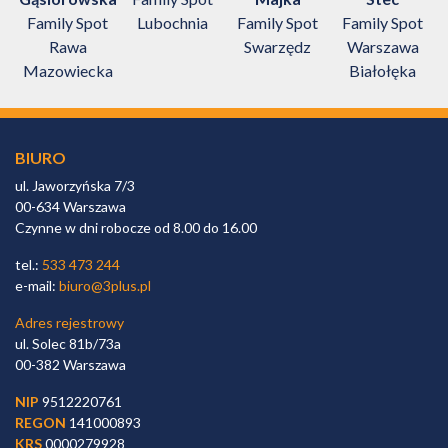
t
Family Spot
Lubochnia
Family Spot
Family Spot
Rawa
Swarzędz
Warszawa
Mazowiecka
Białołęka
BIURO
ul. Jaworzyńska 7/3
00-634 Warszawa
Czynne w dni robocze od 8.00 do 16.00
tel.:
533 473 244
e-mail:
biuro@3plus.pl
Adres rejestrowy
ul. Solec 81b/73a
00-382 Warszawa
NIP
9512220761
REGON
141000893
KRS
0000279928