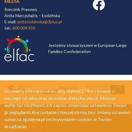
MEDIA
Facebook link
Rzecznik Prasowy
Anita Marczułajtis – Łodzińska
E-mail:
anita.lodzinska@3plus.pl
tel.:
600 004 410
Jesteśmy stowarzyszeni w European Large
Families Confederation
Używamy plików cookies, aby ułatwić Ci korzystanie z
naszego serwisu oraz do celów statystycznych. Możesz
wyłączyć możliwość ich zapisu, zmieniając ustawienia Twojej
przeglądarki. Korzystanie z naszej strony bez zmiany ustawień
© Związek Dużych Rodzin "Trzy Plus"
oznacza zgodę na przechowywanie cookies w Twoim
Polityka prywatności
urządzeniu.
Realizacja:
A.Net.pl