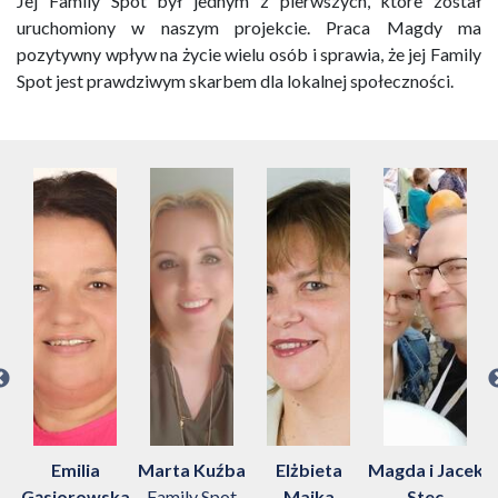
Jej Family Spot był jednym z pierwszych, które został
uruchomiony w naszym projekcie. Praca Magdy ma
pozytywny wpływ na życie wielu osób i sprawia, że jej Family
Spot jest prawdziwym skarbem dla lokalnej społeczności.
Emilia
Marta Kuźba
Elżbieta
Magda i Jacek
cz
Gąsiorowska
Family Spot
Majka
Stec